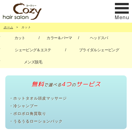
ホーム
カット
カット
カラー＆パーマ
ヘッドスパ
シェービング＆エステ
ブライダルシェービング
メンズ脱毛
無料
4つ
サービス
で選べる
の
・ホットタオル頭皮マッサージ
・冷シャンプー
・ポロポロ角質取り
・うるうるローションパック